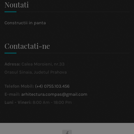
Noutati
Constructii in panta
Contactati-ne
Adresa:
Calea Moroieni, nr.33
Orasul Sinaia, Judetul Prahova
Telefon Mobil:
(+4) 0755.103.456
E-mail:
arhitectura.compas@gmail.com
Luni - Vineri:
8:00 Am - 18:00 Pm