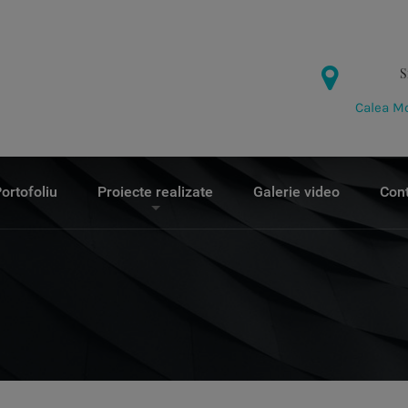
S
Calea Mo
ortofoliu
Proiecte realizate
Galerie video
Con