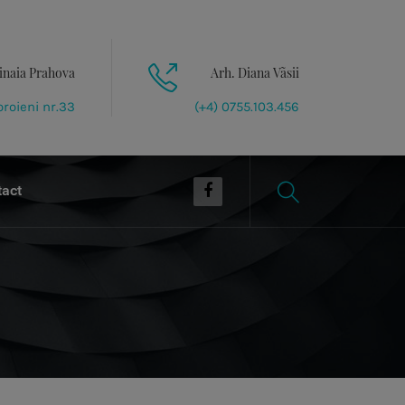
inaia Prahova
Arh. Diana Vãsii
roieni nr.33
(+4) 0755.103.456
tact