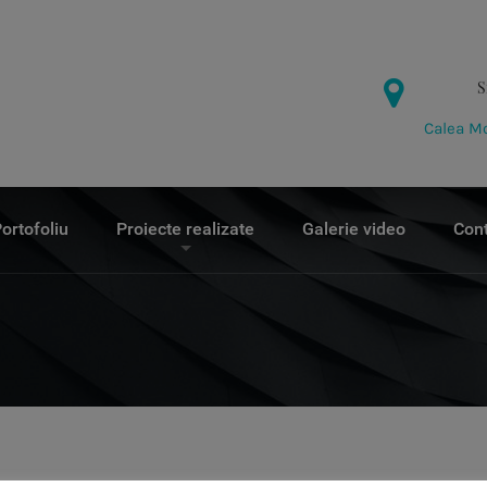
S
Calea Mo
ortofoliu
Proiecte realizate
Galerie video
Con