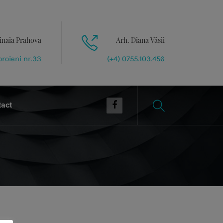
inaia Prahova
Arh. Diana Vãsii
roieni nr.33
(+4) 0755.103.456
tact