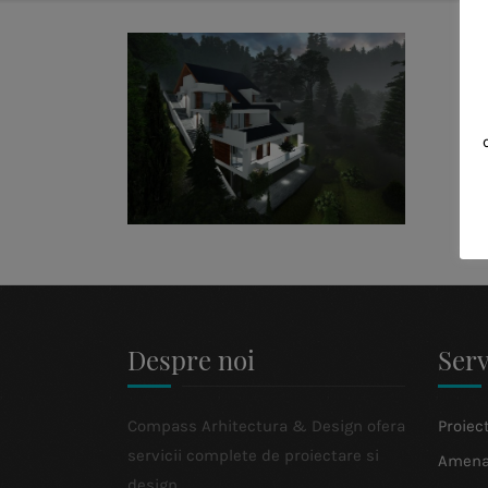
Despre noi
Serv
Compass Arhitectura & Design ofera
Proiec
servicii complete de proiectare si
Amenaj
design