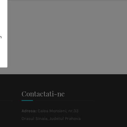
m
Contactati-ne
Adresa:
Calea Moroieni, nr.33
Orasul Sinaia, Judetul Prahova