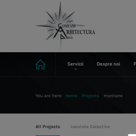
Servicii
Despre noi
P
You are here:
Home
Projects
montane
All Projects
Locuinte Colective